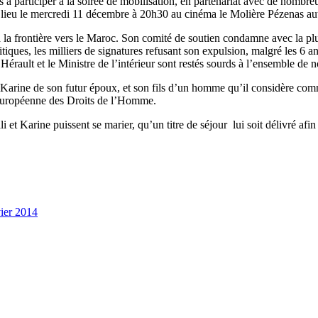
es à participer à la soirée de mobilisation, en partenariat avec de nom
ura lieu le mercredi 11 décembre à 20h30 au cinéma le Molière Pézenas 
la frontière vers le Maroc. Son comité de soutien condamne avec la plus 
iques, les milliers de signatures refusant son expulsion, malgré les 6 an
rault et le Ministre de l’intérieur sont restés sourds à l’ensemble de no
ine de son futur époux, et son fils d’un homme qu’il considère comme s
n Européenne des Droits de l’Homme.
i et Karine puissent se marier, qu’un titre de séjour lui soit délivré afi
vier 2014