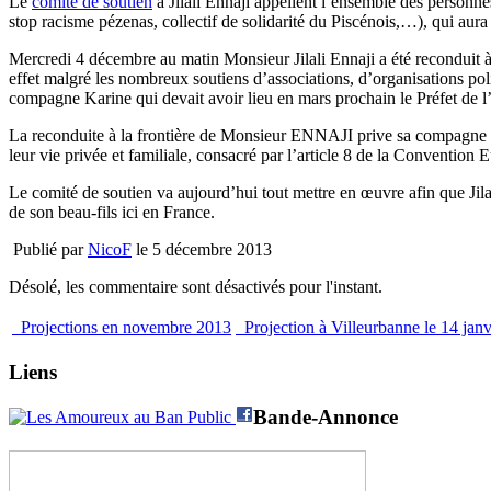
Le
comité de soutien
à Jilali Ennaji appellent l’ensemble des personn
stop racisme pézenas, collectif de solidarité du Piscénois,…), qui a
Mercredi 4 décembre au matin Monsieur Jilali Ennaji a été reconduit à 
effet malgré les nombreux soutiens d’associations, d’organisations polit
compagne Karine qui devait avoir lieu en mars prochain le Préfet de l’Hé
La reconduite à la frontière de Monsieur ENNAJI prive sa compagne Kar
leur vie privée et familiale, consacré par l’article 8 de la Conventio
Le comité de soutien va aujourd’hui tout mettre en œuvre afin que Jilal
de son beau-fils ici en France.
Publié par
NicoF
le 5 décembre 2013
Désolé, les commentaire sont désactivés pour l'instant.
Projections en novembre 2013
Projection à Villeurbanne le 14 jan
Liens
Bande-Annonce