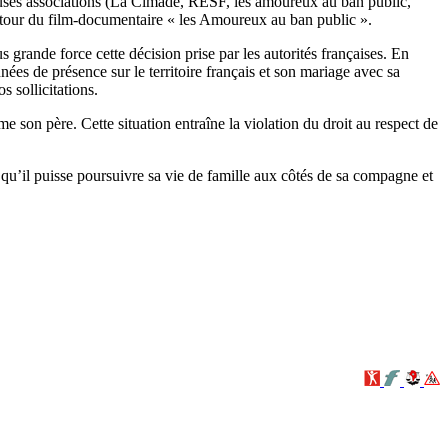
breuses associations (La Cimade, RESF, les amoureux au ban public,
autour du film-documentaire « les Amoureux au ban public ».
grande force cette décision prise par les autorités françaises. En
nées de présence sur le territoire français et son mariage avec sa
s sollicitations.
on père. Cette situation entraîne la violation du droit au respect de
n qu’il puisse poursuivre sa vie de famille aux côtés de sa compagne et