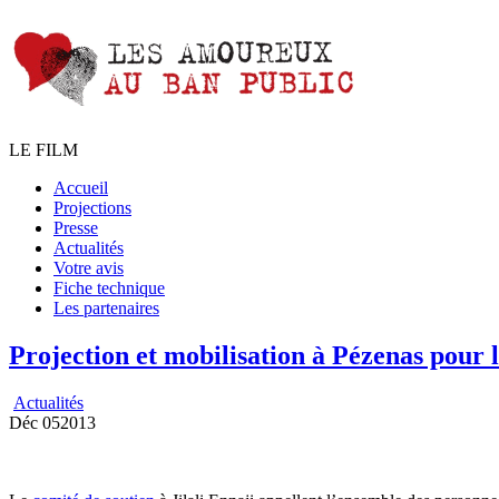
LE FILM
Accueil
Projections
Presse
Actualités
Votre avis
Fiche technique
Les partenaires
Projection et mobilisation à Pézenas pour l
Actualités
Déc
05
2013