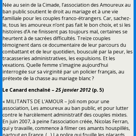
Née au sein de la Cimade, l’association des Amoureux au
ban public soutient le droit au mariage et à une vie
familiale pour les couples franco-étrangers. Car, sachez-
le, tous les amoureux n’ont pas fait le bon choix, et si les
histoires d’A ne finissent pas toujours mal, certaines se
heurtent à de sacrées difficultés. Treize couples
témoignent dans ce documentaire de leur parcours du
combattant et de leur quotidien, bousculé par la peur, les
tracasseries administratives, les expulsions. Et les
vexations. Quelle femme s’imagine aujourd’hui
interrogée sur sa virginité par un policier français, au
prétexte de la chasse au mariage blanc ?
Le Canard enchaîné –
25 janvier 2012
(p. 5)
« MILITANTS DE L’AMOUR – Joli nom pour une
association, Les amoureux au ban public, et pour lutter
contre le harcèlement administratif des couples mixtes.
En juin 2007, à peine l’association créée, Nicolas Ferran,
qui y travaille, commence à filmer ces amants houspillés,
partout en France. (…) La police qui fouille les placards,