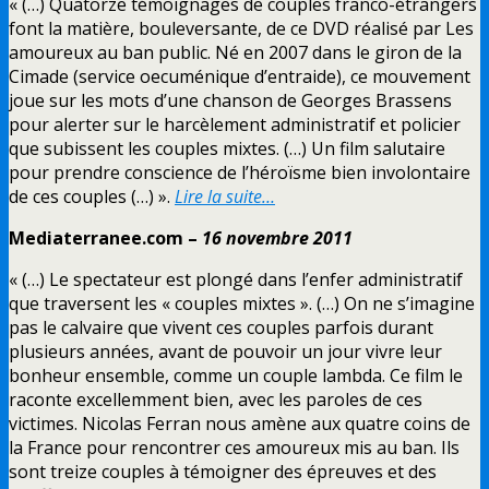
« (…) Quatorze témoignages de couples franco-étrangers
font la matière, bouleversante, de ce DVD réalisé par Les
amoureux au ban public. Né en 2007 dans le giron de la
Cimade (service oecuménique d’entraide), ce mouvement
joue sur les mots d’une chanson de Georges Brassens
pour alerter sur le harcèlement administratif et policier
que subissent les couples mixtes. (…) Un film salutaire
pour prendre conscience de l’héroïsme bien involontaire
de ces couples (…) ».
Lire la suite…
Mediaterranee.com –
16 novembre 2011
« (…) Le spectateur est plongé dans l’enfer administratif
que traversent les « couples mixtes ». (…) On ne s’imagine
pas le calvaire que vivent ces couples parfois durant
plusieurs années, avant de pouvoir un jour vivre leur
bonheur ensemble, comme un couple lambda. Ce film le
raconte excellemment bien, avec les paroles de ces
victimes. Nicolas Ferran nous amène aux quatre coins de
la France pour rencontrer ces amoureux mis au ban. Ils
sont treize couples à témoigner des épreuves et des