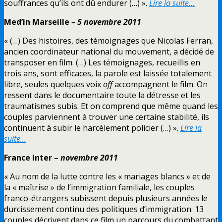
souffrances qu’ils ont dû endurer (…) ».
Lire la suite…
Med’in Marseille
–
5 novembre 2011
« (…) Des histoires, des témoignages que Nicolas Ferran,
ancien coordinateur national du mouvement, a décidé de
transposer en film. (…) Les témoignages, recueillis en
trois ans, sont efficaces, la parole est laissée totalement
libre, seules quelques voix
off
accompagnent le film. On
ressent dans le documentaire toute la détresse et les
traumatismes subis. Et on comprend que même quand les
couples parviennent à trouver une certaine stabilité, ils
continuent à subir le harcèlement policier (…) ».
Lire la
suite…
France Inter –
novembre 2011
« Au nom de la lutte contre les « mariages blancs » et de
la « maîtrise » de l’immigration familiale, les couples
franco-étrangers subissent depuis plusieurs années le
durcissement continu des politiques d’immigration. 13
couples décrivent dans ce film un parcours du combattant