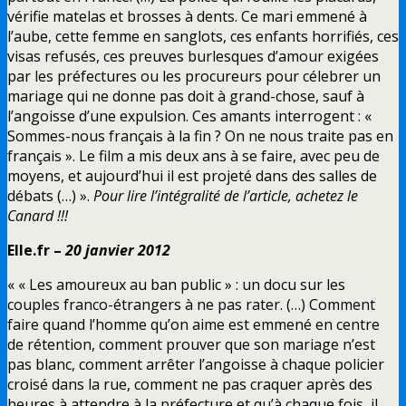
vérifie matelas et brosses à dents. Ce mari emmené à
l’aube, cette femme en sanglots, ces enfants horrifiés, ces
visas refusés, ces preuves burlesques d’amour exigées
par les préfectures ou les procureurs pour célebrer un
mariage qui ne donne pas doit à grand-chose, sauf à
l’angoisse d’une expulsion. Ces amants interrogent : «
Sommes-nous français à la fin ? On ne nous traite pas en
français ». Le film a mis deux ans à se faire, avec peu de
moyens, et aujourd’hui il est projeté dans des salles de
débats (…) ».
Pour lire l’intégralité de l’article, achetez le
Canard !!!
Elle.fr –
20 janvier 2012
« « Les amoureux au ban public » : un docu sur les
couples franco-étrangers à ne pas rater. (…) Comment
faire quand l’homme qu’on aime est emmené en centre
de rétention, comment prouver que son mariage n’est
pas blanc, comment arrêter l’angoisse à chaque policier
croisé dans la rue, comment ne pas craquer après des
heures à attendre à la préfecture et qu’à chaque fois, il