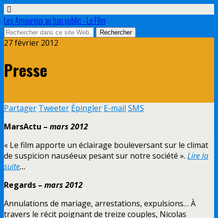
Les Amoureux au ban public - Le Film
27 février 2012
Presse
Partager
Tweeter
Épingler
E-mail
SMS
MarsActu –
mars 2012
« Le film apporte un éclairage bouleversant sur le climat
de suspicion nauséeux pesant sur notre société ».
Lire la
suite
…
Regards –
mars 2012
Annulations de mariage, arrestations, expulsions… À
travers le récit poignant de treize couples, Nicolas