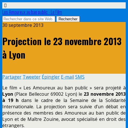
Les Amoureux au ban public - Le Film
30 septembre 2013
Projection le 23 novembre 2013
à Lyon
Partager
Tweeter
Épingler
E-mail
SMS
Le film « Les Amoureux au ban public » sera projeté à
Lyon
(Place Bellecour 69002 Lyon) le
23 novembre 2013
à 19 h
dans le cadre de la Semaine de la Solidarité
Internationale. La projection sera suivie d’un débat en
présence des membres des Amoureux au ban public de
Lyon et de Maître Zouine, avocat spécialisé en droit des
étrangers.