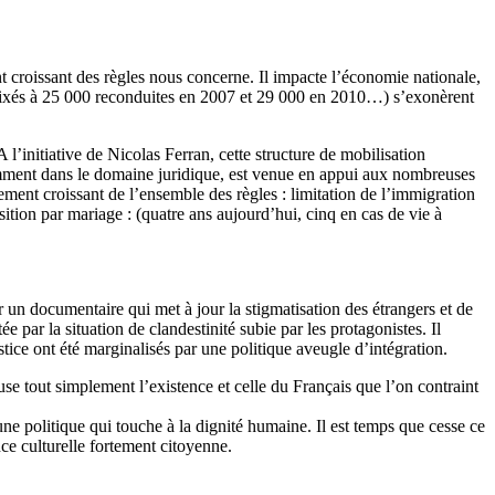
ent croissant des règles nous concerne. Il impacte l’économie nationale,
ifs fixés à 25 000 reconduites en 2007 et 29 000 en 2010…) s’exonèrent
’initiative de Nicolas Ferran, cette structure de mobilisation
tamment dans le domaine juridique, est venue en appui aux nombreuses
ssement croissant de l’ensemble des règles : limitation de l’immigration
sition par mariage : (quatre ans aujourd’hui, cinq en cas de vie à
r un documentaire qui met à jour la stigmatisation des étrangers et de
e par la situation de clandestinité subie par les protagonistes. Il
ustice ont été marginalisés par une politique aveugle d’intégration.
use tout simplement l’existence et celle du Français que l’on contraint
e politique qui touche à la dignité humaine. Il est temps que cesse ce
nce culturelle fortement citoyenne.