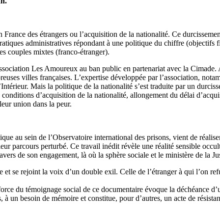
n.
 en France des étrangers ou l’acquisition de la nationalité. Ce durcissem
s pratiques administratives répondant à une politique du chiffre (object
es couples mixtes (franco-étranger).
association Les Amoureux au ban public en partenariat avec la Cimade. A l
reuses villes françaises. L’expertise développée par l’association, no
’Intérieur. Mais la politique de la nationalité s’est traduite par un durci
 conditions d’acquisition de la nationalité, allongement du délai d’acqui
leur union dans la peur.
ue au sein de l’Observatoire international des prisons, vient de réalise
eur parcours perturbé. Ce travail inédit révèle une réalité sensible occulté
travers de son engagement, là où la sphère sociale et le ministère de la J
et se rejoint la voix d’un double exil. Celle de l’étranger à qui l’on ref
 force du témoignage social de ce documentaire évoque la déchéance d’un
s, à un besoin de mémoire et constitue, pour d’autres, un acte de résista