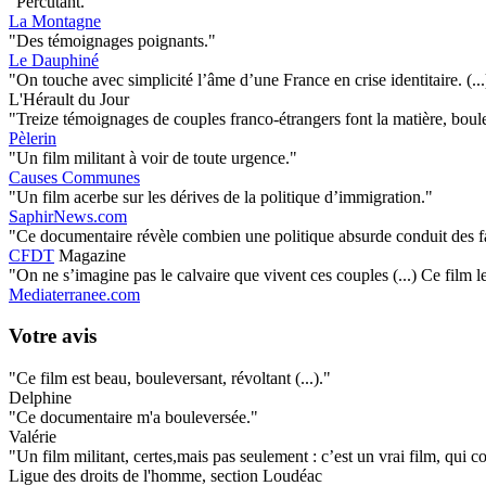
"Percutant."
La Montagne
"Des témoignages poignants."
Le Dauphiné
"On touche avec simplicité l’âme d’une France en crise identitaire. (..
L'Hérault du Jour
"Treize témoignages de couples franco-étrangers font la matière, bou
Pèlerin
"Un film militant à voir de toute urgence."
Causes Communes
"Un film acerbe sur les dérives de la politique d’immigration."
SaphirNews.com
"Ce documentaire révèle combien une politique absurde conduit des fa
CFDT
Magazine
"On ne s’imagine pas le calvaire que vivent ces couples (...) Ce film 
Mediaterranee.com
Votre avis
"Ce film est beau, bouleversant, révoltant (...)."
Delphine
"Ce documentaire m'a bouleversée."
Valérie
"Un film militant, certes,mais pas seulement : c’est un vrai film, qu
Ligue des droits de l'homme, section Loudéac