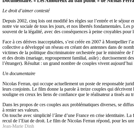
Documentaire. « Les Amoureux au ban public » de Nicolas Ferra
Le droit d’aimer contesté
Depuis 2002, cinq lois ont modifié les règles sur l’entrée et le séjour
notre vie sociale de tous les jours, et nos libertés fondamentales. Le
souvent de la légalité, avec des conséquences à peine croyables pour l
Face à ces dérives inacceptables, s’est créée en 2007 à Montpellier l’
collective a développé un réseau en créant des antennes dans de nomb
victimes de la politique discriminatoire orchestrée par le ministère de l
et des droits (mariage, regroupement familial, asile) ; durcissement des
l’étranger). Résultat : un grand nombre de couples vivent aujourd’hui 
Un documentaire
Nicolas Ferran, qui occupe actuellement un poste de responsable juridiq
leurs conjoints. Le film donne la parole à treize couples qui décrivent l
souligne en creux les liens de confiance que le réalisateur a tissés au 
Dans les propos de ces couples aux problématiques diverses, se diffuse 
à renier ses valeurs.
On touche avec simplicité l’âme d’une France en crise identitaire. La
recul de l’Etat de droit. Le film de Nicolas Ferran répond, pour les un
Jean-Marie Dinh