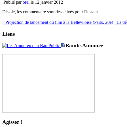
Publié par
orel
le 12 janvier 2012
Désolé, les commentaire sont désactivés pour l'instant.
Projection de lancement du film à la Belleviloise (Paris, 20e)
La dép
Liens
Bande-Annonce
Agissez !